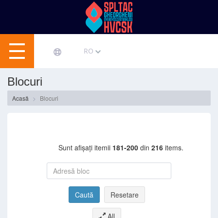
RO
Blocuri
Acasă
Blocuri
Sunt afișați itemii
181-200
din
216
items.
Caută
Resetare
All