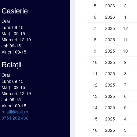
5
2026
2
Casierie
6
2026
1
Orar:
Luni: 09-15
7
2025
12
Marți: 09-15
Miercuri: 12-19
8
2025
11
Joi: 09-15
9
2025
10
Vineri: 09-15
10
2025
9
Relații
11
2025
8
Orar:
Luni: 09-15
12
2025
7
Marți: 09-15
Miercuri: 12-19
13
2025
6
Joi: 09-15
Vineri: 09-15
14
2025
5
relatii@splt.ro
0754 202 466
15
2025
4
16
2025
3