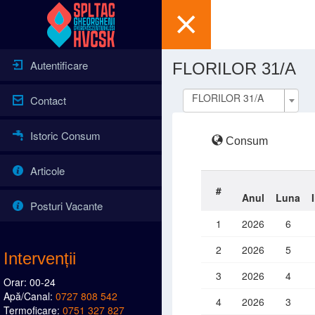
Autentificare
FLORILOR 31/A
FLORILOR 31/A
Contact
Istoric Consum
Consum
Articole
#
Anul
Luna
Posturi Vacante
1
2026
6
2
2026
5
Intervenții
3
2026
4
Orar: 00-24
Apă/Canal:
0727 808 542
4
2026
3
Termoficare:
0751 327 827