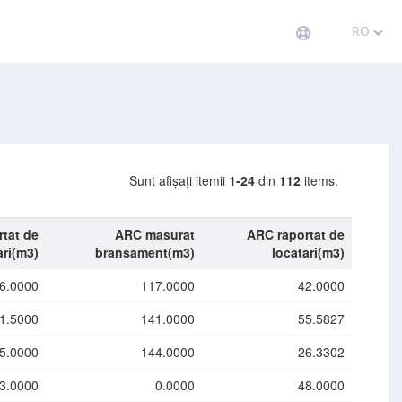
RO
Sunt afișați itemii
1-24
din
112
items.
tat de
ARC masurat
ARC raportat de
ari(m3)
bransament(m3)
locatari(m3)
6.0000
117.0000
42.0000
1.5000
141.0000
55.5827
5.0000
144.0000
26.3302
3.0000
0.0000
48.0000