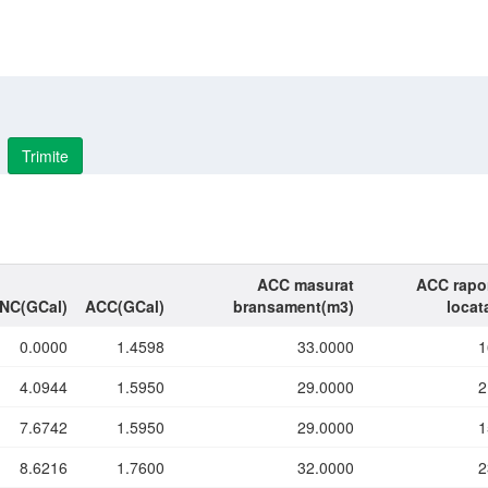
Trimite
ACC masurat
ACC rapor
INC(GCal)
ACC(GCal)
bransament(m3)
locat
0.0000
1.4598
33.0000
1
4.0944
1.5950
29.0000
2
7.6742
1.5950
29.0000
1
8.6216
1.7600
32.0000
2