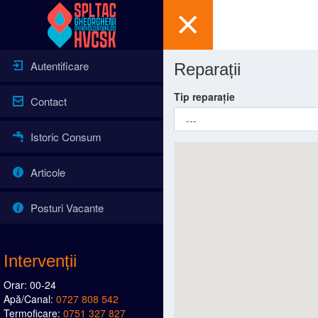
Autentificare
Reparații
Tip reparație
Contact
Istoric Consum
Articole
Posturi Vacante
Intervenții
Orar: 00-24
Apă/Canal:
0727 808 542
Termoficare:
0751 327 827