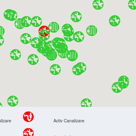
lizare
Activ Canalizare