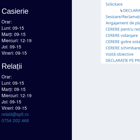
Solicitare
Casierie
↳
DECLARAȚ
Sesizare/Reclamaț
Orar:
Angajament de pl
Luni: 09-15
CERERE pentru rezil
Marți: 09-15
CERERE vidanjare
Miercuri: 12-19
CERERE golire sis
Joi: 09-15
CERERE schimbare 
Vineri: 09-15
Vizită obiective
DECLARAȚIE PE P
Relații
Orar:
Luni: 09-15
Marți: 09-15
Miercuri: 12-19
Joi: 09-15
Vineri: 09-15
relatii@splt.ro
0754 202 466