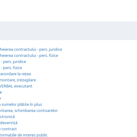
ierea contractului - pers. juridice
ierea contractului - pers. fizice
- pers. juridice
- pers. fizice
acordare la reţea
ontare, (re)sigilare
VERBAL executant
e
e
 sumelor plătite în plus
ntarea, schimbarea contoarelor
ctronică
adeverință
 contract
ormațiile de interes public