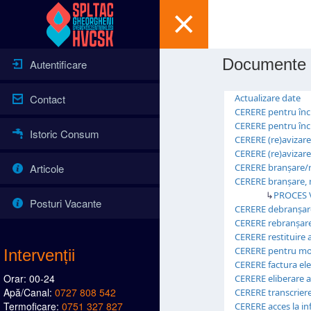
Documente
Autentificare
Contact
Actualizare date
CERERE pentru înche
CERERE pentru înche
Istoric Consum
CERERE (re)avizare 
CERERE (re)avizare 
Articole
CERERE branşare/r
CERERE branșare, m
↳
PROCES 
Posturi Vacante
CERERE debranșar
CERERE rebranșar
CERERE restituire a
CERERE pentru mo
Intervenții
CERERE factura ele
Orar: 00-24
CERERE eliberare 
Apă/Canal:
0727 808 542
CERERE transcriere
Termoficare:
0751 327 827
CERERE acces la inf