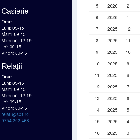
5
2026
2
Casierie
6
2026
1
Orar:
Luni: 09-15
7
2025
12
Marți: 09-15
Miercuri: 12-19
8
2025
11
Joi: 09-15
9
2025
10
Vineri: 09-15
10
2025
9
Relații
11
2025
8
Orar:
Luni: 09-15
12
2025
7
Marți: 09-15
Miercuri: 12-19
13
2025
6
Joi: 09-15
Vineri: 09-15
14
2025
5
relatii@splt.ro
0754 202 466
15
2025
4
16
2025
3