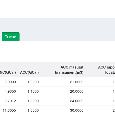
Trimite
ACC masurat
ACC rapor
INC(GCal)
ACC(GCal)
bransament(m3)
locat
0.0000
1.0230
21.0000
1
4.9350
1.1000
20.0000
1
9.7012
1.3200
24.0000
1
11.3055
1.6500
30.0000
2