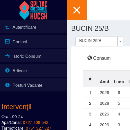
Autentificare
BUCIN 25/B
BUCIN 25/B
Contact
Istoric Consum
Consum
Articole
#
Anul
Luna
Posturi Vacante
1
2026
6
2
2026
5
Intervenții
3
2026
4
Orar: 00-24
Apă/Canal:
0727 808 542
4
2026
3
Termoficare:
0751 327 827