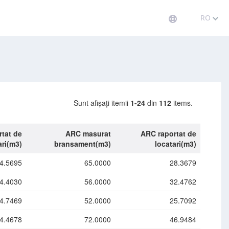
RO
Sunt afișați itemii
1-24
din
112
items.
tat de
ARC masurat
ARC raportat de
ari(m3)
bransament(m3)
locatari(m3)
4.5695
65.0000
28.3679
4.4030
56.0000
32.4762
4.7469
52.0000
25.7092
4.4678
72.0000
46.9484