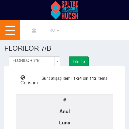
RO
FLORILOR 7/B
FLORILOR 7/B
Trimite
Sunt afișați itemii
1-24
din
112
items.
Consum
#
Anul
Luna