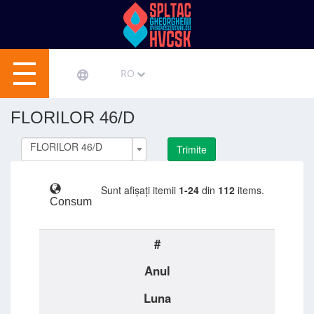
RO
FLORILOR 46/D
FLORILOR 46/D
Trimite
Sunt afișați itemii
1-24
din
112
items.
Consum
#
Anul
Luna