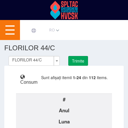
RO
FLORILOR 44/C
FLORILOR 44/C
Trimite
Sunt afișați itemii
1-24
din
112
items.
Consum
#
Anul
Luna