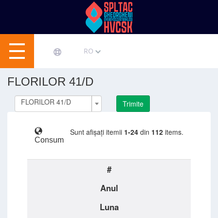
RO
FLORILOR 41/D
FLORILOR 41/D
Trimite
Sunt afișați itemii
1-24
din
112
items.
Consum
#
Anul
Luna